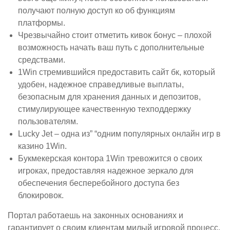
получают полную доступ ко об функциям
платформы.
Чрезвычайно стоит отметить кивок бонус – плохой
возможность начать ваш путь с дополнительные
средствами.
1Win стремившийся предоставить сайт бк, который
удобен, надежное справедливые выплаты,
безопасным для хранения данных и депозитов,
стимулирующее качественную техподдержку
пользователям.
Lucky Jet – одна из” “одним популярных онлайн игр в
казино 1Win.
Букмекерская контора 1Win тревожится о своих
игроках, предоставляя надежное зеркало для
обеспечения бесперебойного доступа без
блокировок.
Портал работаешь на законных основаниях и
гарантирует о своим клиентам милый игровой процесс.