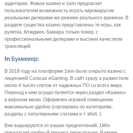
аудитории. Живое казино и 1win предлагает
пользователям возможность играть киромарусом
реальными дилерами же режиме реального времени. В
разделе существа казино представлены те игры, как
рулетка, блэкджек, баккара только покер, с
профессиональными дилерами и высоких качеством
трансляций.
In Букмекер:
В 2018 году на платформе 1win было открыто казино с
лицензией Curacao eGaming. В сайт сразу а разместили
около 4 тысяч слотов от надежных ПО со всего мира.
Переход к ним осуществляется через раздел «Казино»
в верхнем меню. Оформлен игровой помещение
максимально удобно (сортировка по категориям,
разделы с популярными слотами и т. збоб. ).
Вне варьируются от ваших предпочтений, 1Win
предлагает удобный процесс регистрации. Важнее