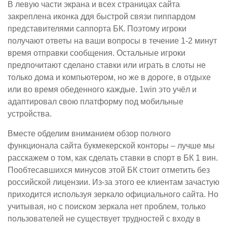
В левую части экрана и всех страницах сайта
закреплена иконка ддя быстрой связи пиппардом
представителями саппорта БК. Поэтому игроки
получают ответы на ваши вопросы в течение 1-2 минут
время отправки сообщения. Остальные игроки
предпочитают сделано ставки или играть в слоты не
только дома и компьютером, но же в дороге, в отдыхе
или во время обеденного каждые. 1win это учёл и
адаптировал свою платформу под мобильные
устройства.
Вместе обделим вниманием обзор полного
функционала сайта букмекерской конторы – лучше мы
расскажем о том, как сделать ставки в спорт в БК 1 вин.
Пообтесавшихся минусов этой БК стоит отметить без
российской лицензии. Из-за этого ее клиентам зачастую
приходится используя зеркало официального сайта. Но
учитывая, но с поиском зеркала нет проблем, только
пользователей не существует трудностей с входу в