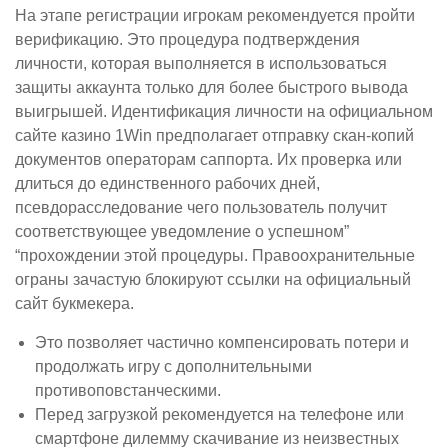
На этапе регистрации игрокам рекомендуется пройти
верификацию. Это процедура подтверждения
личности, которая выполняется в использоваться
защиты аккаунта только для более быстрого вывода
выигрышей. Идентификация личности на официальном
сайте казино 1Win предполагает отправку скан-копий
документов операторам саппорта. Их проверка или
длиться до единственного рабочих дней,
псевдорасследование чего пользователь получит
соответствующее уведомление о успешном”
“прохождении этой процедуры. Правоохранительные
ограны зачастую блокируют ссылки на официальный
сайт букмекера.
Это позволяет частично компенсировать потери и
продолжать игру с дополнительными
противоповстанческими.
Перед загрузкой рекомендуется на телефоне или
смартфоне дилемму скачивание из неизвестных