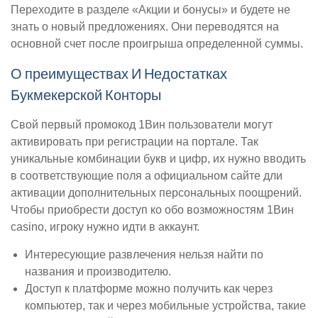
Переходите в разделе «Акции и бонусы» и будете не
знать о новый предложениях. Они переводятся на
основной счет после проигрыша определенной суммы.
О преимуществах И Недостатках
Букмекерской Конторы
Свой первый промокод 1Вин пользователи могут
активировать при регистрации на портале. Так
уникальные комбинации букв и цифр, их нужно вводить
в соответствующие поля а официальном сайте дли
активации дополнительных персональных поощрений.
Чтобы приобрести доступ ко обо возможностям 1Вин
casino, игроку нужно идти в аккаунт.
Интересующие развлечения нельзя найти по
названия и производителю.
Доступ к платформе можно получить как через
компьютер, так и через мобильные устройства, такие