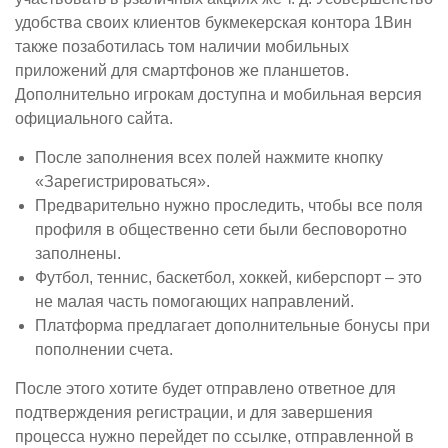
удобства своих клиентов букмекерская контора 1Вин
также позаботилась том наличии мобильных
приложений для смартфонов же планшетов.
Дополнительно игрокам доступна и мобильная версия
официального сайта.
После заполнения всех полей нажмите кнопку
«Зарегистрироваться».
Предварительно нужно проследить, чтобы все поля
профиля в общественно сети были бесповоротно
заполнены.
Футбол, теннис, баскетбол, хоккей, киберспорт – это
не малая часть помогающих направлений.
Платформа предлагает дополнительные бонусы при
пополнении счета.
После этого хотите будет отправлено ответное для
подтверждения регистрации, и для завершения
процесса нужно перейдет по ссылке, отправленной в