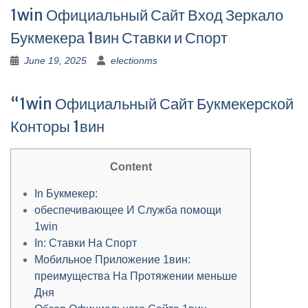
1win Официальный Сайт Вход Зеркало
Букмекера 1вин Ставки и Спорт
June 19, 2025
electionms
“1win Официальный Сайт Букмекерской
Конторы 1вин
Content
In Букмекер:
обеспечивающее И Служба помощи
1win
In: Ставки На Спорт
Мобильное Приложение 1вин:
преимущества На Протяжении меньше
Дня