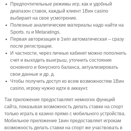
Предпочтительные режимы игр, как и удобный
диапазон ставок, каждый клиент 1Вин casino
выбирает на свое усмотрение.
Полезные аналитические материалы надо найти на
Sports. ru и Metaratings.
Первая авторизация в 1win автоматическая – сразу
после регистрации.
И частности, через личные кабинет можно пополнить
счет и выходить выигрыш, уточнить состояние
основного и бонусного баланса, актуализировать
свои данные и др. д.
Чтобы получить доступ ко всем возможностям 1Вин
casino, игроку нужно идти в аккаунт.
Так приложение предоставляет немногих функций
сайта, показывая возможность делать ставки на спорт
только играть в казино прямо с мобильного устройства.
Мобильное приложение 1вин предоставляет игрокам
возможность делать ставки на спорт же участвовать в