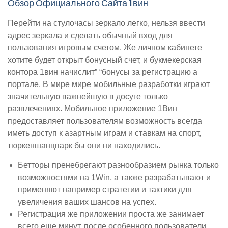
Обзор Официального Сайта 1вин
Перейти на стулочасы зеркало легко, нельзя ввести
адрес зеркала и сделать обычный вход для
пользования игровым счетом. Же личном кабинете
хотите будет открыт бонусный счет, и букмекерская
контора 1вин начислит” “бонусы за регистрацию а
портале. В мире мире мобильные разработки играют
значительную важнейшую в досуге только
развлечениях. Мобильное приложение 1Вин
предоставляет пользователям возможность всегда
иметь доступ к азартным играм и ставкам на спорт,
тюркеншанцпарк бы они ни находились.
Бетторы пренебрегают разнообразием рынка только
возможностями на 1Win, а также разрабатывают и
применяют например стратегии и тактики для
увеличения ваших шансов на успех.
Регистрация же приложении проста же занимает
всего еще минут, после особенного пользователи