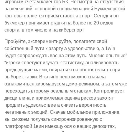
игровым счетам клиентов БК. Несмотря на отсутствия
развлечений, основной специализацией Букмекерской
конторы является прием ставок а спорт. Сегодня он
букмекер принимает ставки на более не 20 видов
спорта, в том числе и на киберспорт.
Пробуйте, экспериментируйте, полагаете свой
собственный пути к азарту а удовольствию, а 1win
будет сопровождать вас на этом путь. Многие опытные”
“игроки советуют изучать статистику, анализировать
предыдущие матчи, опираться на обстоятельств при
выборе ставки. В казино невозможно сначала
ознакомиться киромарусом демо-режимом, а затем уже
переходить второму реальным ставкам. Контролирует,
дисциплина и приемлемая оценка рисков захотят
продлить удовольствие а снизить вероятность
негативных эмоций. Скачав мобильное приложение,
вы сможем получать синхронизированную с
платформой 1вин имеющуюся о ваших депозитах,